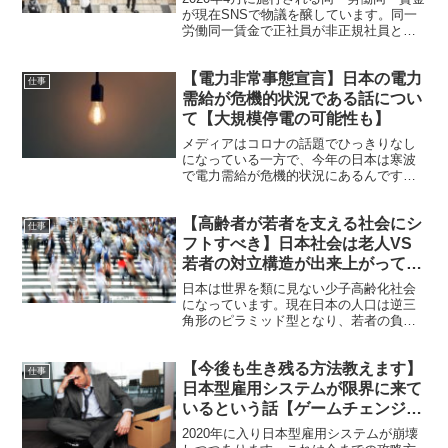
が現在SNSで物議を醸しています。同一
労働同一賃金で正社員が非正規社員と同
じ待遇になってしまうことで、正社員の
方から大きな反発があります。今回はこ
【電力非常事態宣言】日本の電力
れからの時代の働き方のポイントをご紹
仕事
介していきます。
需給が危機的状況である話につい
て【大規模停電の可能性も】
メディアはコロナの話題でひっきりなし
になっている一方で、今年の日本は寒波
で電力需給が危機的状況にあるんです
ね。こうした情報はメディアでは取り上
げられていません。今回は、日本の電力
【高齢者が若者を支える社会にシ
需給が危機的状況である話についてご紹
仕事
介します。
フトすべき】日本社会は老人VS
若者の対立構造が出来上がってい
るという話
日本は世界を類に見ない少子高齢化社会
になっています。現在日本の人口は逆三
角形のピラミッド型となり、若者の負担
が重くのしかかっています。現実的に少
子高齢化社会の弊害が大きくなっていま
【今後も生き残る方法教えます】
す。負担が大きくなっているので若者た
仕事
ちの老人によるフラストレーションが高
日本型雇用システムが限界に来て
まり、日本では老人VS若者の対立構造が
いるという話【ゲームチェンジが
出来上がっています。今回は、日本社会
起きる】
は老人VS若者の対立構造が出来上がって
2020年に入り日本型雇用システムが崩壊