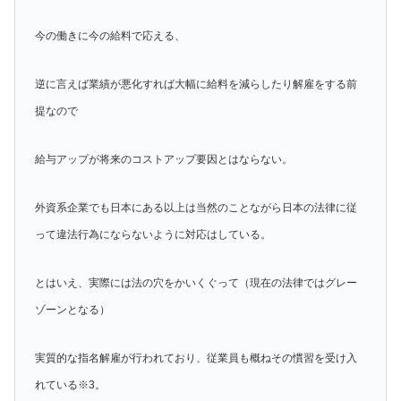
今の働きに今の給料で応える、
逆に言えば業績が悪化すれば大幅に給料を減らしたり解雇をする前
提なので
給与アップが将来のコストアップ要因とはならない。
外資系企業でも日本にある以上は当然のことながら日本の法律に従
って違法行為にならないように対応はしている。
とはいえ、実際には法の穴をかいくぐって（現在の法律ではグレー
ゾーンとなる）
実質的な指名解雇が行われており、従業員も概ねその慣習を受け入
れている※3。