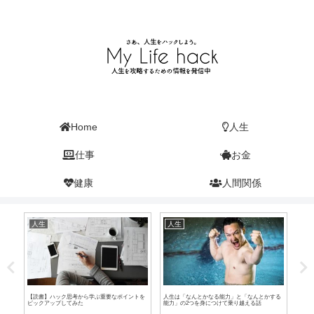
Home
人生
仕事
お金
健康
人間関係
人生
人生
仕
が激
【読書】ハック思考から学ぶ重要なポイントを
人生は「なんとかなる能力」と「なんとかする
【過
ピックアップしてみた
能力」の2つを身につけて乗り越える話
ラッ