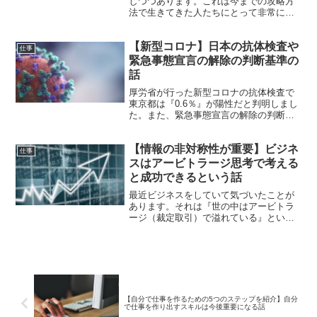
いるという話を紹介していきます。
しつつあります。これは今までの攻略方
法で生きてきた人たちにとって非常に重
要なターニングポイントに来ていると思
います。今回は、日本型雇用システムが
【新型コロナ】日本の抗体検査や
限界についてと今後も生き残る方法につ
仕事
いて紹介していきます。
緊急事態宣言の解除の判断基準の
話
厚労省が行った新型コロナの抗体検査で
東京都は『0.6％』が陽性だと判明しまし
た。また、緊急事態宣言の解除の判断基
準が『1週間で人口10万人あたり0.5人未
満』に変わりました。今回は抗体検査や
【情報の非対称性が重要】ビジネ
緊急事態宣言の解除の判断基準の話につ
仕事
いてです。
スはアービトラージ思考で考える
と成功できるという話
最近ビジネスをしていて気づいたことが
あります。それは『世の中はアービトラ
ージ（裁定取引）で溢れている』という
ことです。アービトラージとは『安いも
のを買って高く売りその価格差で利益が
出ること』です。このアービトラージを
理解することがビジネスで成功する方法
になります。今回は、ビジネスはアービ
トラージ思考で考えると成功できるとい
う話をご紹介します。
【自分で仕事を作るための5つのステップを紹介】自分
で仕事を作り出すスキルは今後重要になる話