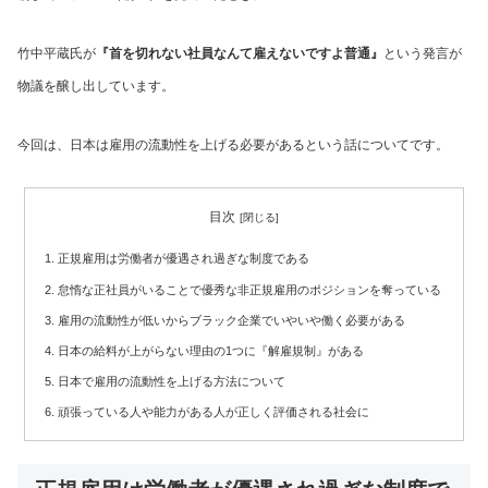
竹中平蔵氏が
『首を切れない社員なんて雇えないですよ普通』
という発言が
物議を醸し出しています。
今回は、日本は雇用の流動性を上げる必要があるという話についてです。
目次
正規雇用は労働者が優遇され過ぎな制度である
怠惰な正社員がいることで優秀な非正規雇用のポジションを奪っている
雇用の流動性が低いからブラック企業でいやいや働く必要がある
日本の給料が上がらない理由の1つに『解雇規制』がある
日本で雇用の流動性を上げる方法について
頑張っている人や能力がある人が正しく評価される社会に