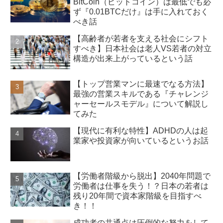
BitCoin（ビットコイン）は最低でも必
ず『0.01BTCだけ』は手に入れておく
べき話
【高齢者が若者を支える社会にシフト
すべき】日本社会は老人VS若者の対立
構造が出来上がっているという話
【トップ営業マンに最速でなる方法】
最強の営業スキルである『チャレンジ
ャーセールスモデル』について解説し
てみた
【現代に有利な特性】ADHDの人は起
業家や投資家が向いているというお話
【労働者階級から脱出】2040年問題で
労働者は仕事を失う！？日本の若者は
残り20年間で資本家階級を目指すべ
き！！
成功者の共通点は圧倒的な努力をして