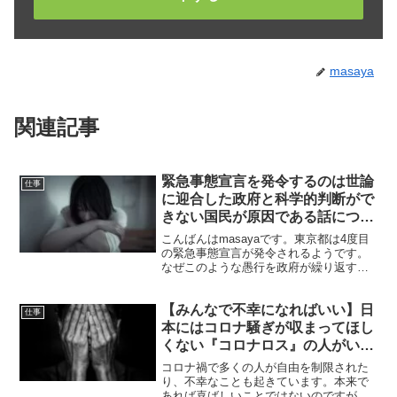
masaya
関連記事
緊急事態宣言を発令するのは世論
仕事
に迎合した政府と科学的判断がで
きない国民が原因である話につい
て
こんばんはmasayaです。東京都は4度目
の緊急事態宣言が発令されるようです。
なぜこのような愚行を政府が繰り返すの
かというと、世論に迎合した政府と科学
的判断ができない国民が問題なんです
【みんなで不幸になればいい】日
ね。今回は、緊急事態宣言を発令するの
仕事
は世論に迎合した政府...
本にはコロナ騒ぎが収まってほし
くない『コロナロス』の人がいる
話について
コロナ禍で多くの人が自由を制限された
り、不幸なことも起きています。本来で
あれば喜ばしいことではないのですが、