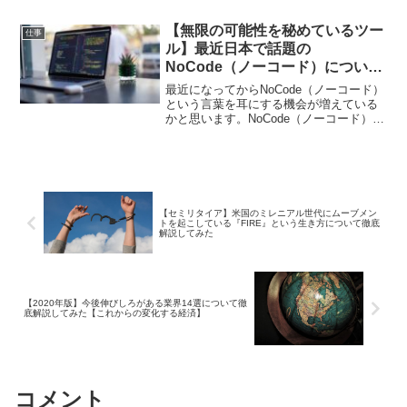
半（25〜29歳）の年収分布で、年収450
万円以上がたったの『1.1%』しかいない
【無限の可能性を秘めているツー
のです。今回は、なぜ大学を出ても給料
仕事
が上がらずに貧困なのかを解説していき
ル】最近日本で話題の
たいと思います。
NoCode（ノーコード）について
徹底解説してみた【オススメのツ
最近になってからNoCode（ノーコード）
ール5選】
という言葉を耳にする機会が増えている
かと思います。NoCode（ノーコード）と
は、プログラミングせずに(コードを書か
ずに)サービスを開発することです。今回
は、最近日本で話題のNoCode（ノーコー
ド）について徹底解説してみました。
【セミリタイア】米国のミレニアル世代にムーブメン
トを起こしている『FIRE』という生き方について徹底
解説してみた
【2020年版】今後伸びしろがある業界14選について徹
底解説してみた【これからの変化する経済】
コメント