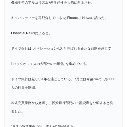
機械学習のアルゴリズムが｢生産性を大幅に向上させ、
キャパシティーを再配分している｣とFinancial Newsに語った。
Financial Newsによると、
ドイツ銀行は｢オペレーション4.0｣と呼ばれる新たな戦略を通じて
｢バックオフィスの大部分の自動化｣を進めている。
ドイツ銀行は厳しい1年を過ごしている。7月には今後3年で1万8000
人の行員を削減、
株式売買業務から撤退し、投資銀行部門の一部資産を分離すると発
表した。
10月の決算報告では、収入が15%減る中、