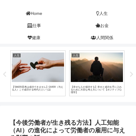
Home
人生
仕事
お金
健康
人間関係
人生
人生
人
が激
【TAKER思考は成功できません】GIVER（与え
【幸せな人が成功する】幸せと成功を手に入れ
【地
る人）こそ成功する時代だという話
るために大切な考え方について【ポジティブ心
と農
理学】
収穫
【今後労働者が生き残る方法】人工知能
（AI）の進化によって労働者の雇用に与え