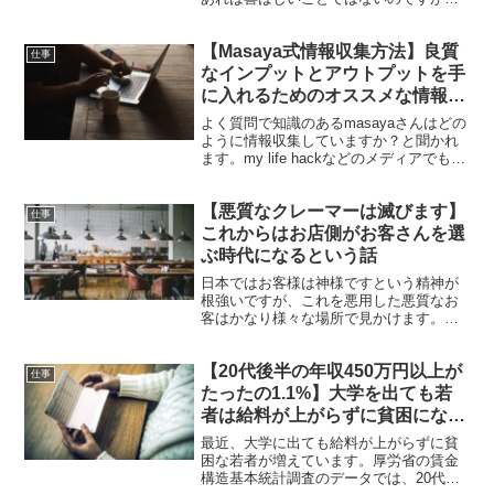
中には『みんなで不幸になればいい』と
感じている人もいます。今回は日本には
【Masaya式情報収集方法】良質
コロナ騒ぎが収まってほしくない『コロ
仕事
ナロス』の人がいる話についてご紹介し
なインプットとアウトプットを手
ます。
に入れるためのオススメな情報収
集アプリについて
よく質問で知識のあるmasayaさんはどの
ように情報収集していますか？と聞かれ
ます。my life hackなどのメディアでも情
報をアウトプットしていますが、良質な
インプットが無ければ良質なアウトプッ
【悪質なクレーマーは滅びます】
トは生まれません。今回は、良質なイン
仕事
プットとアウトプットを手に入れるため
これからはお店側がお客さんを選
のオススメな情報収集アプリについてご
ぶ時代になるという話
紹介します。
日本ではお客様は神様ですという精神が
根強いですが、これを悪用した悪質なお
客はかなり様々な場所で見かけます。で
すが、私は悪質なお客は排除するべきだ
と思っています。実際に最近のニュース
【20代後半の年収450万円以上が
でも、クレーマーを全員出入り禁止にし
仕事
たらまともなお客が3倍以上にもなった事
たったの1.1%】大学を出ても若
例もあります。今回はこれからはお店側
者は給料が上がらずに貧困になっ
がお客さんを選ぶ時代になるという話を
ている話
ご紹介します。
最近、大学に出ても給料が上がらずに貧
困な若者が増えています。厚労省の賃金
構造基本統計調査のデータでは、20代後