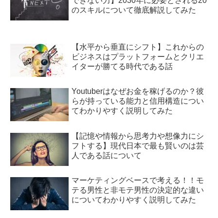
できない力】2030年に必要とされる20
のスキルについて徹底解説してみた
【水平から垂直にシフト】これからの
ビジネスはプラットフォームとクリエ
イターが勝てる時代である話
Youtuberはなぜお金を稼げるのか？彼
らが持っている能力と信用構造につい
てわかりやすく説明してみた
【記憶や情報から思考力や想像力にシ
フトする】現代日本で最も賢いのは芸
人である話について
マーケティングベースで考える！！モ
テる男性と非モテ男性の決定的な違い
についてわかりやすく説明してみた