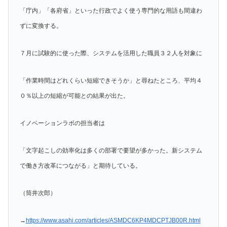
「庁内」「各府省」といった行政でよく使う専門的な用語も間違わ
ずに変換する。
７月に試験的に使った際、システムを活用した職員３２人を対象に
「作業時間はどれくらい短縮できそうか」と尋ねたところ、平均４
０％以上の短縮が可能との結果が出た。
イノベーションラボの担当者は
「文字起こしの効率化は多くの部署で要望が多かった。新システム
で働き方改革につながる」と期待している。
（筒井次郎）
→
https://www.asahi.com/articles/ASMDC6KP4MDCPTJB00R.html