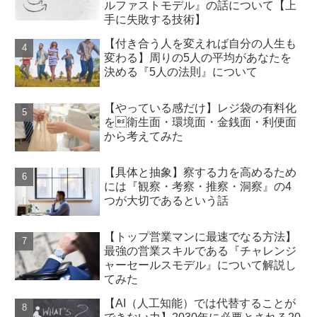
ルファストモデル』の話について【上
手に失敗する技術】
【付き合う人を変えれば自分の人生も
変わる】周りの5人の平均があなたを
決める『5人の法則』について
【やっている感だけ】レジ袋の有料化
を衛生面・環境面・金銭面・利便面
から考えてみた
【具体と抽象】察する力を高めるため
には『観察・考察・推察・洞察』の4
つが大切であるという話
【トップ営業マンに最速でなる方法】
最強の営業スキルである『チャレンジ
ャーセールスモデル』について解説し
てみた
【AI（人工知能）では代替することが