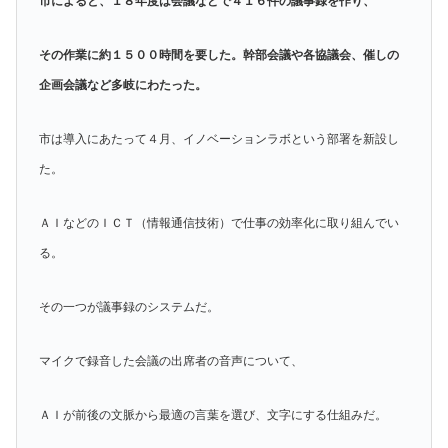
市によると、１８年度は会議などで４１６件の議事録を作り、
その作業に約１５００時間を要した。幹部会議や各協議会、催しの
企画会議など多岐にわたった。
市は導入にあたって４月、イノベーションラボという部署を新設し
た。
ＡＩなどのＩＣＴ（情報通信技術）で仕事の効率化に取り組んでい
る。
その一つが議事録のシステムだ。
マイクで録音した会議の出席者の音声について、
ＡＩが前後の文脈から最適の言葉を選び、文字にする仕組みだ。