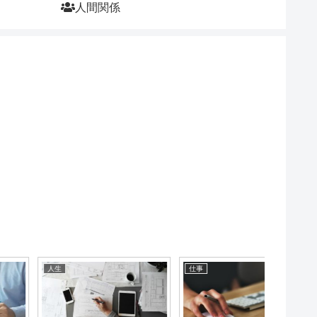
人間関係
人生
仕事
お金