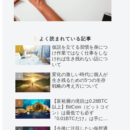
よく読まれている記事
仮説を立てる習慣を身につ
け作業ではなく仕事をしな
ければ生き残れない話につ
いて
変化の激しい時代に個人が
生き残るための5つの生存
戦略の考え方について
【富裕層の境目は0.28BTC
以上】BitCoin（ビットコイ
ン）は最低でも必ず
『0.01BTCだけ』は手に入
れておくべき話
【今後に注目したい仮想通