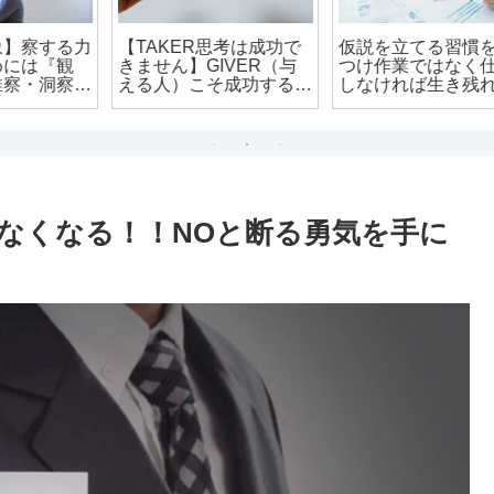
力
【TAKER思考は成功で
仮説を立てる習慣を身に
きません】GIVER（与
つけ作業ではなく仕事を
』
える人）こそ成功する時
しなければ生き残れない
い
代だという話
話について
なくなる！！NOと断る勇気を手に