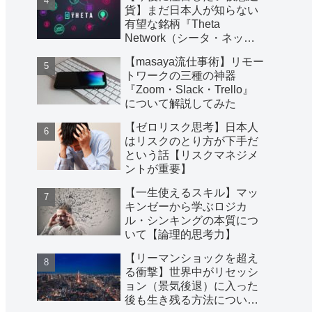
貨】まだ日本人が知らない
有望な銘柄『Theta
Network（シータ・ネット
ワーク）』についてわかり
【masaya流仕事術】リモー
やすく説明してみた
トワークの三種の神器
『Zoom・Slack・Trello』
について解説してみた
【ゼロリスク思考】日本人
はリスクのとり方が下手だ
という話【リスクマネジメ
ントが重要】
【一生使えるスキル】マッ
キンゼーから学ぶロジカ
ル・シンキングの本質につ
いて【論理的思考力】
【リーマンショックを超え
る衝撃】世界中がリセッシ
ョン（景気後退）に入った
後も生き残る方法について