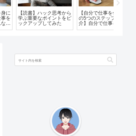
【読書】ハック思考から
【自分で仕事を作るため
【金持
学ぶ重要なポイントをピ
の5つのステップを紹
ん】ES
ックアップしてみた
介】自分で仕事を作り出
フロー
すスキルは今後重要にな
正しい
る話
をまと