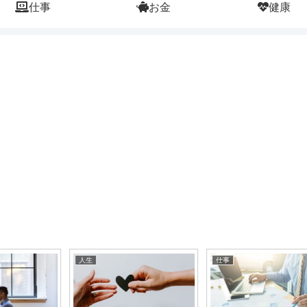
仕事
お金
健康
人生
仕事