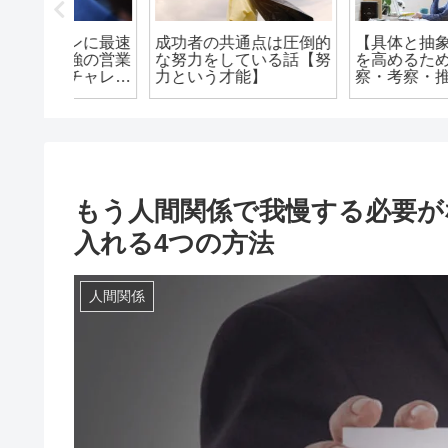
ンに最速
成功者の共通点は圧倒的
【具体と抽象】察する
強の営業
な努力をしている話【努
を高めるためには『観
チャレン
力という才能】
察・考察・推察・洞察
モデル』
の4つが大切であると
てみた
う話
もう人間関係で我慢する必要が
入れる4つの方法
人間関係