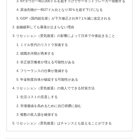
NYダウが一時2,000ドルを超す下げでサーキットブレーカー発動する
原油先物が一時27ドル台となり30％を超す下げになる
GDP（国内総生産）が下方修正され年7.1％減に改定される
金融緩和しても暴落が止まらない理由
リセッション（景気後退）の影響によって日本で今後起きること
ミドル世代のリストラ加速する
就職氷河期が再来する
非正規労働者が増える可能性がある
フリーランスの仕事が激減する
年金制度自体が破綻する可能性がある
リセッション（景気後退）の個人でできる対策方法
生活コストの見直しする
市場価値を高めるために自己研鑽に励む
複数の収入源を確保する
リセッション（景気後退）はチャンスとも捉えることができる