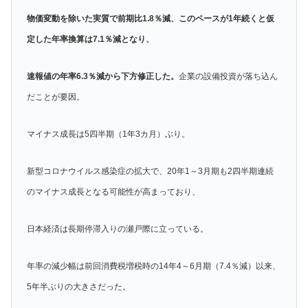
物価変動を除いた実質で前期比1.8％減、このペースが1年続くと仮
定した年率換算は7.1％減となり、
速報値の年率6.3％減から下方修正した。
企業の設備投資が落ち込ん
だことが要因。
マイナス成長は5四半期（1年3カ月）ぶり。
新型コロナウイルス感染症の拡大で、20年1～3月期も2四半期連続
のマイナス成長となる可能性が高まっており、
日本経済は長期停滞入りの瀬戸際に立っている。
年率の減少幅は前回消費税増税時の14年4～6月期（7.4％減）以来、
5年半ぶりの大きさだった。