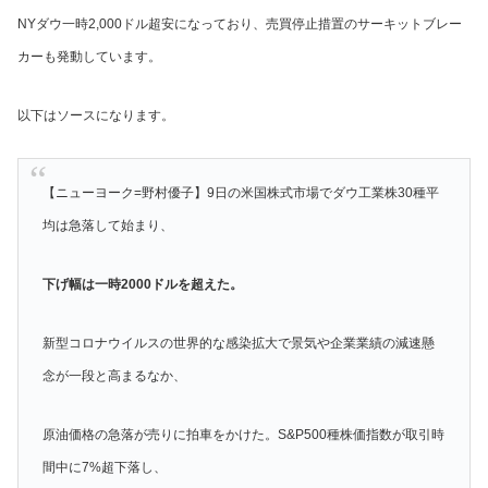
NYダウ一時2,000ドル超安になっており、売買停止措置のサーキットブレー
カーも発動しています。
以下はソースになります。
【ニューヨーク=野村優子】9日の米国株式市場でダウ工業株30種平
均は急落して始まり、
下げ幅は一時2000ドルを超えた。
新型コロナウイルスの世界的な感染拡大で景気や企業業績の減速懸
念が一段と高まるなか、
原油価格の急落が売りに拍車をかけた。S&P500種株価指数が取引時
間中に7%超下落し、