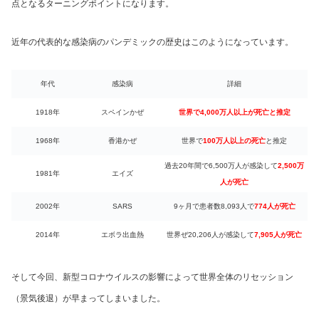
点となるターニングポイントになります。
近年の代表的な感染病のパンデミックの歴史はこのようになっています。
年代
感染病
詳細
1918年
スペインかぜ
世界で4,000万人以上が死亡と推定
1968年
香港かぜ
世界で
100万人以上の死亡
と推定
過去20年間で6,500万人が感染して
2,500万
1981年
エイズ
人が死亡
2002年
SARS
9ヶ月で患者数8,093人で
774人が死亡
2014年
エボラ出血熱
世界ぜ20,206人が感染して
7,905人が死亡
そして今回、新型コロナウイルスの影響によって世界全体のリセッション
（景気後退）が早まってしまいました。