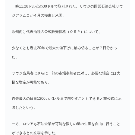
一時11.28ドル安の30ドルで取引された。サウジの国営石油会社サウ
ジアラムコが４月の極東と米国、
欧州向け代表油種の公式販売価格（ＯＳＰ）について、
少なくとも過去20年で最大の値下げに踏み切ることが７日分かっ
た。
サウジ当局者はさらに一部の市場参加者に対し、必要な場合には大
幅な増産が可能であり、
過去最大の日量1200万バレルまで増やすこともできると非公式に示
唆したという。
一方、ロシアも石油企業が可能な限りの量の生産を自由に行うこと
ができるとの立場を示した。