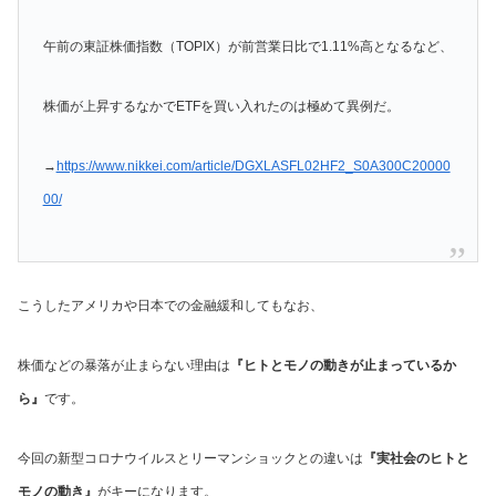
午前の東証株価指数（TOPIX）が前営業日比で1.11%高となるなど、
株価が上昇するなかでETFを買い入れたのは極めて異例だ。
→
https://www.nikkei.com/article/DGXLASFL02HF2_S0A300C20000
00/
こうしたアメリカや日本での金融緩和してもなお、
株価などの暴落が止まらない理由は
『ヒトとモノの動きが止まっているか
ら』
です。
今回の新型コロナウイルスとリーマンショックとの違いは
『実社会のヒトと
モノの動き』
がキーになります。