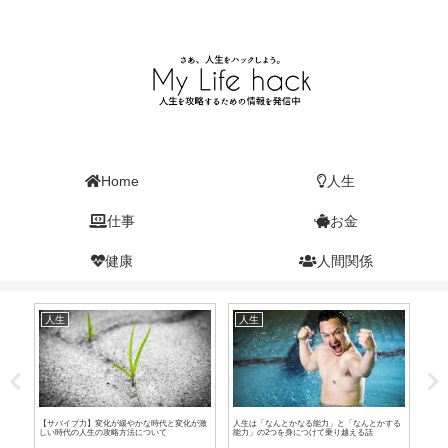
Home
人生
仕事
お金
健康
人間関係
人生
人生
お
『観
【サバイブ力】変化が緩やかな時代と変化が激
人生は「なんとかなる能力」と「なんとかする
【金
るとい
しい時代の人生の攻略方法について
能力」の2つを身につけて乗り越える話
フロ
法を