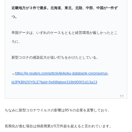
近畿地方が３件で最多。北海道、東北、北陸、中部、中国が一件ず
つ。
帝国データは、いずれのケースもともと経営環境が厳しかったとこ
ろに、
新型コロナの感染拡大が追い打ちをかけたとしている。
→
https://jp.reuters.com/article/teikoku-databank-coronavirus-
idJPKBN20Y0LE?taid=5e68fabee318b90001d13a13
ちなみに新型コロナウイルスの影響は95％の企業を直撃しており、
長期化が進む場合は倒産廃業が5万件超を超えると言われています。