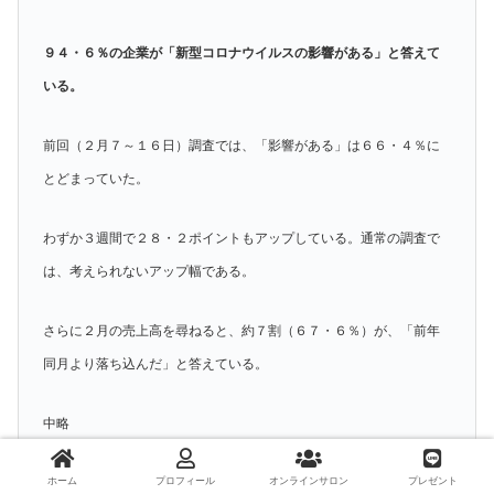
９４・６％の企業が「新型コロナウイルスの影響がある」と答えて
いる。
前回（２月７～１６日）調査では、「影響がある」は６６・４％に
とどまっていた。
わずか３週間で２８・２ポイントもアップしている。通常の調査で
は、考えられないアップ幅である。
さらに２月の売上高を尋ねると、約７割（６７・６％）が、「前年
同月より落ち込んだ」と答えている。
中略
ホーム
プロフィール
オンラインサロン
プレゼント
「昨年、企業倒産は８３８３件（前年比１・７％増）と１１年ぶり