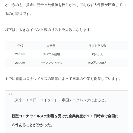
というのも、賃金に見合った価値を彼らが出しておらず人件費が圧迫してい
るのが現状です。
以下は、大きなイベント後のリストラ人数になります。
年代
出来事
リストラ人数
2002年
ITバブル崩壊
約4万人
2009年
リーマンショック
約2万3,000人
すでに新型コロナウイルスの影響によって日本の企業も倒産しています。
［東京 １１日 ロイター］ – 帝国データバンクによると、
新型コロナウイルスの影響を受けた企業倒産が１１日時点で全国に
８件あることが分かった。