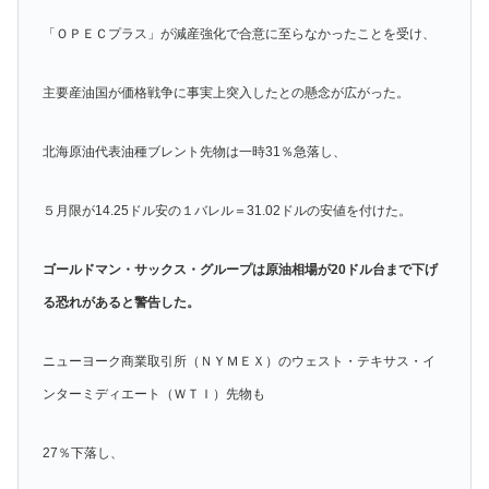
「ＯＰＥＣプラス」が減産強化で合意に至らなかったことを受け、
主要産油国が価格戦争に事実上突入したとの懸念が広がった。
北海原油代表油種ブレント先物は一時31％急落し、
５月限が14.25ドル安の１バレル＝31.02ドルの安値を付けた。
ゴールドマン・サックス・グループは原油相場が20ドル台まで下げ
る恐れがあると警告した。
ニューヨーク商業取引所（ＮＹＭＥＸ）のウェスト・テキサス・イ
ンターミディエート（ＷＴＩ）先物も
27％下落し、