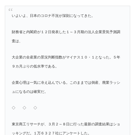
いよいよ、日本のコロナ不況が深刻になってきた。
財務省と内閣府が１２日発表した１～３月期の法人企業景気予測調
査は、
大企業の全産業の景況判断指数がマイナス１０・１となった。５年
９カ月ぶりの低水準である。
企業心理は一気に冷え込んでいる。このままでは倒産、廃業ラッシ
ュになるのは確実だ。
◇ ◇ ◇
東京商工リサーチが、３月２～８日に行った最新の調査結果はショ
ッキングだ。１万６３２７社にアンケートした。