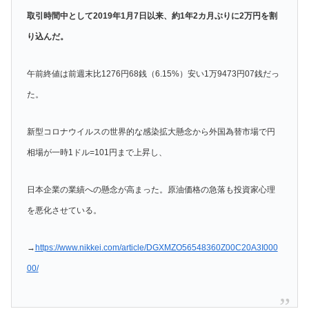
取引時間中として2019年1月7日以来、約1年2カ月ぶりに2万円を割
り込んだ。
午前終値は前週末比1276円68銭（6.15%）安い1万9473円07銭だっ
た。
新型コロナウイルスの世界的な感染拡大懸念から外国為替市場で円
相場が一時1ドル=101円まで上昇し、
日本企業の業績への懸念が高まった。原油価格の急落も投資家心理
を悪化させている。
→
https://www.nikkei.com/article/DGXMZO56548360Z00C20A3I000
00/