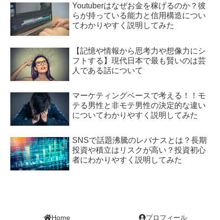
Youtuberはなぜお金を稼げるのか？彼
らが持っている能力と信用構造につい
てわかりやすく説明してみた
【記憶や情報から思考力や想像力にシ
フトする】現代日本で最も賢いのは芸
人である話について
マーケティングベースで考える！！モ
テる男性と非モテ男性の決定的な違い
についてわかりやすく説明してみた
SNSで話題沸騰のレバナスとは？長期
投資や積立はリスクが高い？投資初心
者にわかりやすく説明してみた
Home
プロフィール