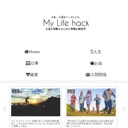
Home
人生
仕事
お金
健康
人間関係
人生
人生
仕
が激
コンフォートゾーンを抜け出して自分の殻を破
【付き合う人を変えれば自分の人生も変わる】
仮説
るシンプルな3つのポイントについてわかりやす
周りの5人の平均があなたを決める『5人の法
をし
く説明してみた
則』について