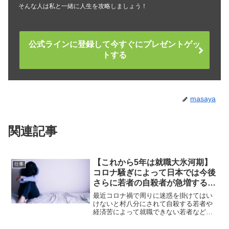
そんな人は私と一緒に人生を攻略しましょう！
公式ラインに登録して今すぐにプレゼントゲッ
トする
masaya
関連記事
【これから5年は就職大氷河期】
仕事
コロナ騒ぎによって日本では今後
さらに若者の自殺者が急増する話
について
最近コロナ禍で周りに迷惑を掛けてはい
けないと村八分にされて自殺する若者や
経済苦によって就職できない若者などが
自殺しているケースがあります。この騒
ぎによって一番の被害を受けるのは若者