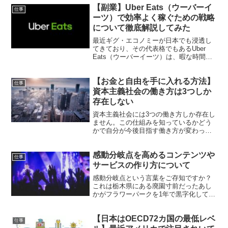
【副業】Uber Eats（ウーバーイ
たちです。今回は、コロナ騒ぎによって
仕事
日本では今後さらに若者の自殺者が急増
ーツ）で効率よく稼ぐための戦略
する話についてです。
について徹底解説してみた
最近ギグ・エコノミーが日本でも浸透し
てきており、その代表格でもあるUber
Eats（ウーバーイーツ）は、暇な時間を
活用して自転車やスクーターで仕事がで
きます。そうした手軽さから時間が空い
【お金と自由を手に入れる方法】
ている大学生や社会人で休日の休みの副
仕事
業で始めている人も多いです。今回は、
資本主義社会の働き方は3つしか
Uber Eats（ウーバーイーツ）で効率よく
存在しない
稼ぐための戦略について徹底解説してみ
ました。
資本主義社会には3つの働き方しか存在し
ません。この仕組みを知っているかどう
かで自分が今後目指す働き方が変わって
きます。今回は、資本主義社会の3つの働
き方についてご紹介していきます。
感動分岐点を高めるコンテンツや
仕事
サービスの作り方について
感動分岐点という言葉をご存知ですか？
これは栃木県にある廃園寸前だったあし
かがフラワーパークを1年で黒字化して来
場者数を5倍まで増やした塚本こなみさん
の言葉です。感動分岐点を超えることが
【日本はOECD72カ国の最低レベ
顧客満足度を維持し経営を安定させる秘
仕事
訣だと思います。今回は、感動分岐点を