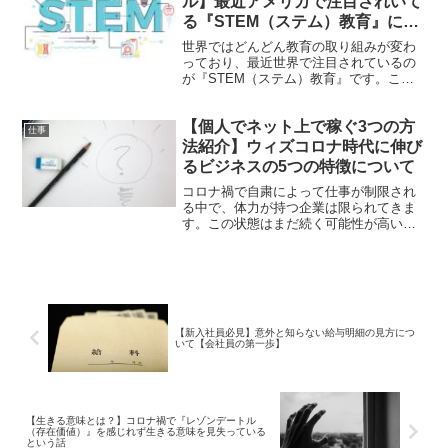
ル】最近アメリカで注目されいて
高めるコンテンツやサービスの作り方に
る『STEM（ステム）教育』につ
ついて話したいと思います。
いて
世界ではどんどん教育の取り組みが変わ
っており、最近世界で注目されているの
が『STEM（ステム）教育』です。これ
は科学・技術・工学・数学の教育分野を
総合的に学ぶ教育になります。しかし、
【個人でネット上で稼ぐ3つの方
こうした分野は日本は過去に優れていた
仕事
のですが、現在の教育レベルはOECD72
法紹介】ウィズコロナ時代に伸び
カ国の最低レベルに落ち込み始めていま
るビジネスの5つの特徴について
す。今回は、最近アメリカで注目されい
てる『STEM（ステム）教育』について
コロナ禍で自粛によって仕事が制限され
紹介します。
る中で、体力が持つ企業は限られてきま
す。この状態はまだ続く可能性が高いの
で、収入の柱を増やす必要があります。
そこで今回は、ウィズコロナ時代に伸び
るビジネスの5つの特徴と個人がインター
ネットで稼ぐ3つの方法を紹介します。
【新入社員必見】意外と知らない給与明細の見方につ
いて【会社員の第一歩】
【生きる意味とは？】コロナ禍で『レゾンデートル
（存在価値）』を感じれず生きる意味を見失っている
という話