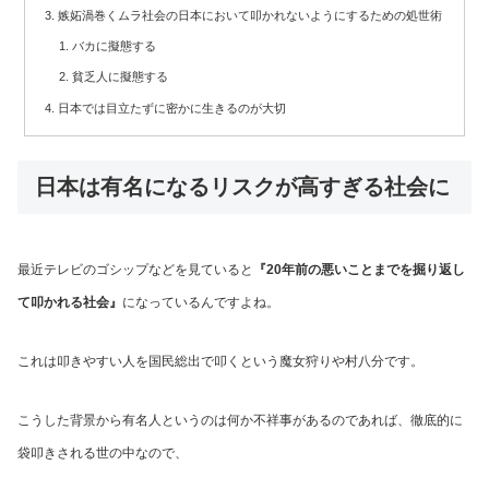
嫉妬渦巻くムラ社会の日本において叩かれないようにするための処世術
バカに擬態する
貧乏人に擬態する
日本では目立たずに密かに生きるのが大切
日本は有名になるリスクが高すぎる社会に
最近テレビのゴシップなどを見ていると
『20年前の悪いことまでを掘り返し
て叩かれる社会』
になっているんですよね。
これは叩きやすい人を国民総出で叩くという魔女狩りや村八分です。
こうした背景から有名人というのは何か不祥事があるのであれば、徹底的に
袋叩きされる世の中なので、