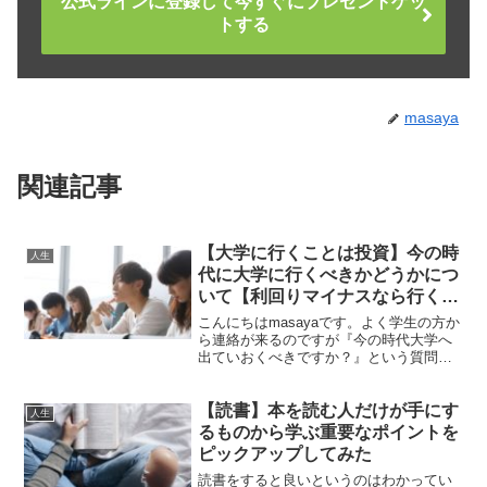
公式ラインに登録して今すぐにプレゼントゲッ
トする
masaya
関連記事
【大学に行くことは投資】今の時
人生
代に大学に行くべきかどうかにつ
いて【利回りマイナスなら行くべ
きではない】
こんにちはmasayaです。よく学生の方か
ら連絡が来るのですが『今の時代大学へ
出ていおくべきですか？』という質問で
す。最近はとりあえず大学に行くべき気
軽に考える時代はもう終わったと思いま
【読書】本を読む人だけが手にす
す。今回は、今の時代に大学に行くべき
人生
かどうかについてを...
るものから学ぶ重要なポイントを
ピックアップしてみた
読書をすると良いというのはわかってい