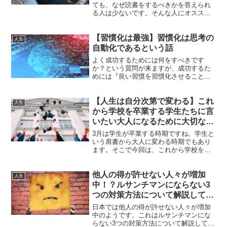
ても、なぜ読書をするべきかを答えられ
る人は少ないです。そんな人にオススメ
の本が『本を読む人だけが手にするも
の』です。今回は、本を読む人だけが手
【習慣化は最強】習慣化は思考の
にするものから学ぶ重要なポイントをピ
人生
ックアップしてみました。
自動化であるという話
よく成功するためには何をすべきです
か？という質問が来ますが、成功するた
めには『良い習慣を習慣化させること』
が重要です。良い習慣を習慣化させるこ
とで『お金,健康,生産性,人間関係』など
【人生は自分次第で変わる】これ
すべて手に入れることができます。今回
人生
は、習慣化は思考の自動化であるという
から学校を卒業する学生たちに言
話についてです。
いたい大人になるために大切な6
つのこと
3月は学生が卒業する時期ですね。学生と
いう肩書から大人に変わる時期でもあり
ます。そこで今回は、これから学校を卒
業する学生たちに言いたい大人になるた
めに大切な6つのことを紹介します。
他人の得が許せない人々が増加
人生
中！？ルサンチマンにならない3
つの対策方法について解説してみ
た【社会は結果が全て】
日本では他人の得が許せない人々が増加
中のようです。これはルサンチマンにな
らない3つの対策方法について解説してい