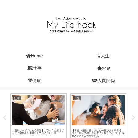
Home
人生
仕事
お金
健康
人間関係
人生
お金
人
指
【付き合う人を変えれば自分の人生も変わる】
【富裕層の境目は0.28BTC以上】BitCoin（ビッ
成功
Q』を
周りの5人の平均があなたを決める『5人の法
トコイン）は最低でも必ず『0.01BTCだけ』は
【努
則』について
手に入れておくべき話